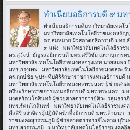
ทำเนียบอธิการบดี ๙ มท
ทำเนียบอธิการบดีมหาวิทยาลัยเทคโ
มหาวิทยาลัยเทคโนโลยีราชมงคลธัญบุร
ดร.สมหมาย ผิวสอาดอธิการบดี มทร.ธ
๙ แห่ง มหาวิทยาลัยเทคโนโลยีราชมง
ดร.สุวัจน์ ธัญรสอธิการบดี มทร.ศรีวิชัย เลขานุการ
มหาวิทยาลัยเทคโนโลยีราชมงคลกรุงเทพ นายสมพร ปิ
มทร.กรุงเทพ มหาวิทยาลัยเทคโนโลยีราชมงคลตะวั
ดร.ฤกษ์ชัย ฟูประทีปศิริรักษาราชการแทนอธิการบดี
มหาวิทยาลัยเทคโนโลยีราชมงคลพระนคร ผู้ช่วยศาสตร
ศรีษะรักษาราชการแทนอธิการบดี มทร.พระนคร มหา
มงคลรัตนโกสินทร์ ผู้ช่วยศาสตราจารย์ศิวะ วสุนธราภิ
มทร.รัตนโกสินทร์ มหาวิทยาลัยเทคโนโลยีราชมงคล
ศีลศิริ สง่าจิตรผู้ปฏิบัติหน้าที่อธิการบดี มทร.ล้าน
ราชมงคลสุวรรณภูมิ ผู้ช่วยศาสตราจารย์ไพศาล บุริน
มทร.สุวรรณภูมิ มหาวิทยาลัยเทคโนโลยีราชมงคลอ