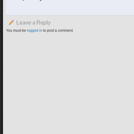
Leave a Reply
You must be
logged in
to post a comment.